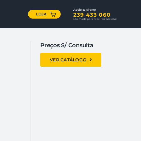
Apoio ao cliente
LOJA
239 433 060
Chamada para rede fixa nacional
Preços S/ Consulta
VER CATÁLOGO