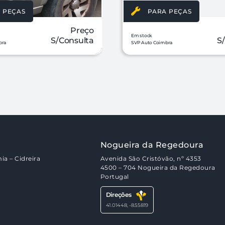
 PEÇAS
PARA PEÇAS
Preço
Em stock
S/Consulta
S
bra
SVP Auto Coimbra
Nogueira da Regedoura
ia – Cidreira
Avenida São Cristóvão, nº 4353
4500 – 704 Nogueira da Regedoura
Portugal
Direções
41.01448, -8.55819