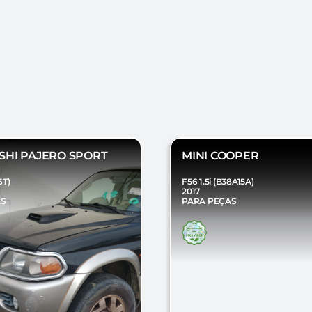
SHI PAJERO SPORT
MINI COOPER
6T)
F56 1.5i (B38A15A)
2017
AS
PARA PEÇAS