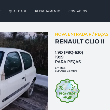
V
QUALIDADE
RECRUTAMENTO
CONTACTOS
NOVA ENTRADA P / PEÇAS
RENAULT CLIO II
1.9D (F8Q-630)
1999
PARA PEÇAS
Em stock
SVP Auto Coimbra