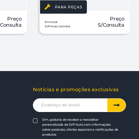
PARA PEÇAS
Preço
Preço
Em stock
/Consulta
S/Consulta
SVP Auto Coimbra
Notícias e promoções exclusivas
Sim, gostaria de receber a newsletter
personalizada de SVP Auto com informações
sobre produtos, ofertas especiais e notificações de
produtos.