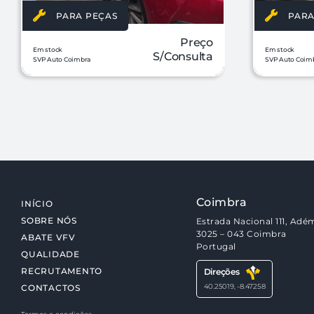
PARA PEÇAS
PARA
Preço
Em stock
Em stock
S/Consulta
SVP Auto Coimbra
SVP Auto Coim
Coimbra
INÍCIO
SOBRE NÓS
Estrada Nacional 111, Adém
3025 – 043 Coimbra
ABATE VFV
Portugal
QUALIDADE
RECRUTAMENTO
Direções
40.25019, -8.47258
CONTACTOS