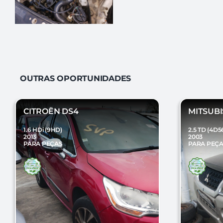
OUTRAS OPORTUNIDADES
CITROËN DS4
MITSUBI
1.6 HDi (9HD)
2.5 TD (4D5
2013
2003
PARA PEÇAS
PARA PEÇ