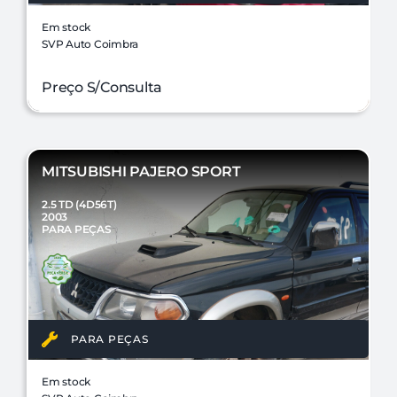
Em stock
SVP Auto Coimbra
Preço S/Consulta
MITSUBISHI PAJERO SPORT
2.5 TD (4D56T)
2003
PARA PEÇAS
PARA PEÇAS
Em stock