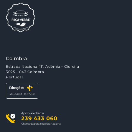
Coimbra
Estrada Nacional 111, Adémia – Cidreira
3025 – 043 Coimbra
Portugal
Direções
40.25019, -8.47258
Apoio ao cliente
239 433 060
Chamada para rede fixa nacional