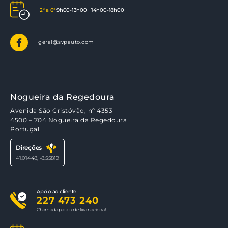
2ª a 6ª
9h00-13h00 | 14h00-18h00
geral@svpauto.com
Nogueira da Regedoura
Avenida São Cristóvão, nº 4353
4500 – 704 Nogueira da Regedoura
Portugal
Direções
41.01448, -8.55819
Apoio ao cliente
227 473 240
Chamada para rede fixa nacional